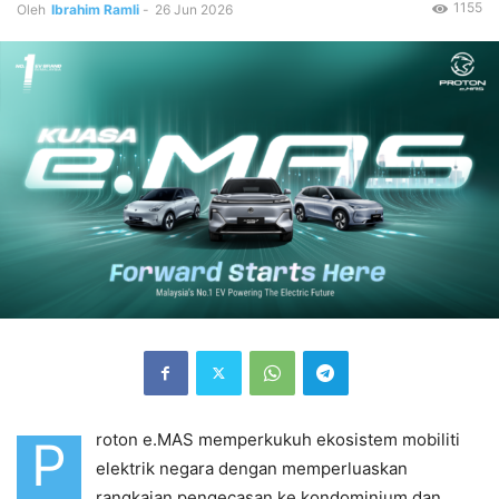
1155
Oleh
Ibrahim Ramli
-
26 Jun 2026
roton e.MAS memperkukuh ekosistem mobiliti
P
elektrik negara dengan memperluaskan
rangkaian pengecasan ke kondominium dan