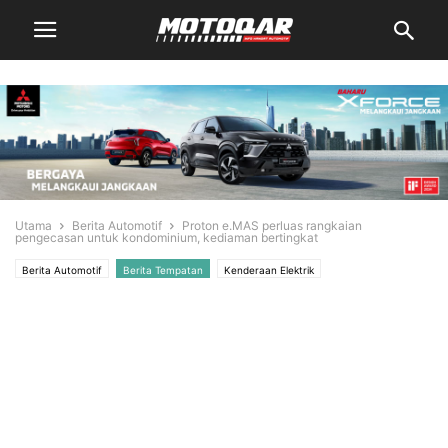
Utama
Berita Automotif
Proton e.MAS perluas rangkaian
pengecasan untuk kondominium, kediaman bertingkat
Berita Automotif
Berita Tempatan
Kenderaan Elektrik