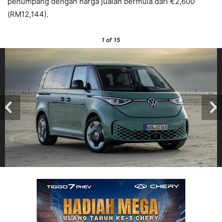
penumpang dengan harga jualan bermula dari €2,600
(RM12,144).
1
of 15