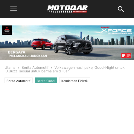
Utama
Berita Automotif
Volkswagen hasil pakej Good-Night untuk
ID.Buzz, sesuai untuk bermalam di luar
Berita Automotif
Berita Global
Kenderaan Elektrik