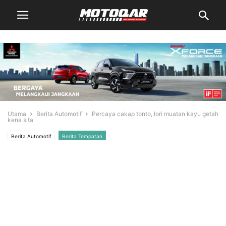
Utama
Berita Automotif
Percaya cakap tonto, lori muatan kayu getah
kena sita
Berita Automotif
Berita Tempatan