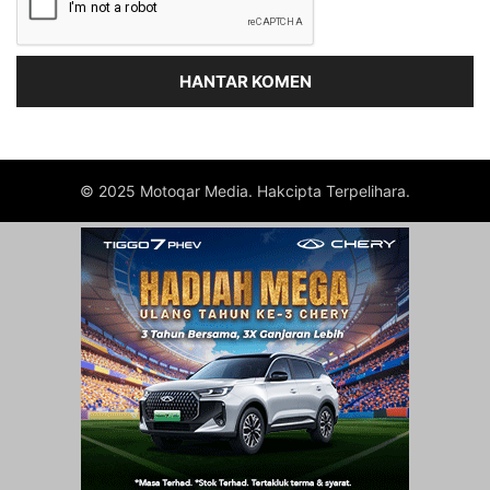
© 2025 Motoqar Media. Hakcipta Terpelihara.