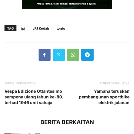
TAG
jpj
JPJ Kedah
tonto
Artikel sebelumnya
Artikel seterusnya
Vespa Edizione Ottantesimo
Yamaha teruskan
sempena ulang tahun ke-80,
pembangunan sportbike
terhad 1946 unit sahaja
elektrik jalanan
BERITA BERKAITAN