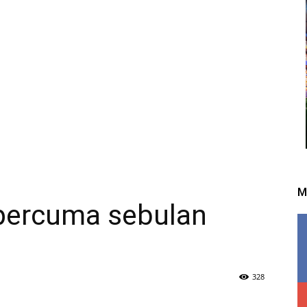
M
percuma sebulan
328