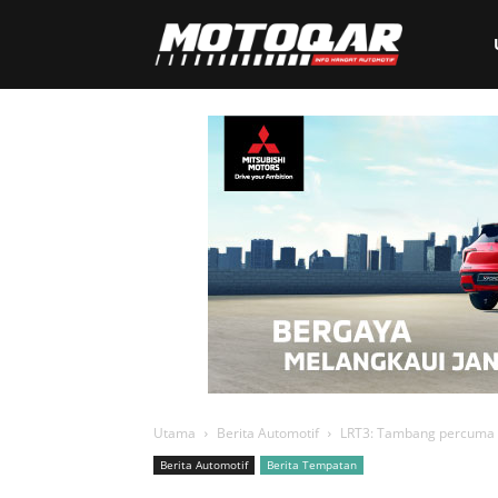
Motoqar
Utama
Berita Automotif
LRT3: Tambang percuma s
Berita Automotif
Berita Tempatan