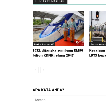
BERITA BERKAITAN
Berita Automotif
Berita Autom
ECRL dijangka sumbang RM90
Kerajaan 
bilion KDNK jelang 2047
LRT3 kepa
APA KATA ANDA?