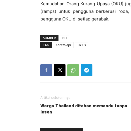
Kemudahan Orang Kurang Upaya (OKU) juga 
(ramps) untuk pengguna berkerusi roda
pengguna OKU di setiap gerabak.
SUMBER
BH
TAG
Kereta api
LRT 3
Artikel sebelumnya
Warga Thailand ditahan memandu tanpa
lesen