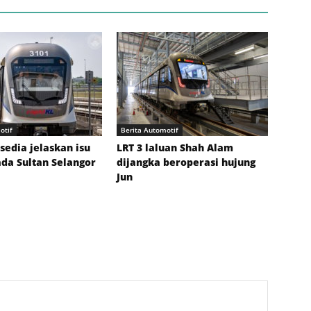
otif
Berita Automotif
sedia jelaskan isu
LRT 3 laluan Shah Alam
da Sultan Selangor
dijangka beroperasi hujung
Jun