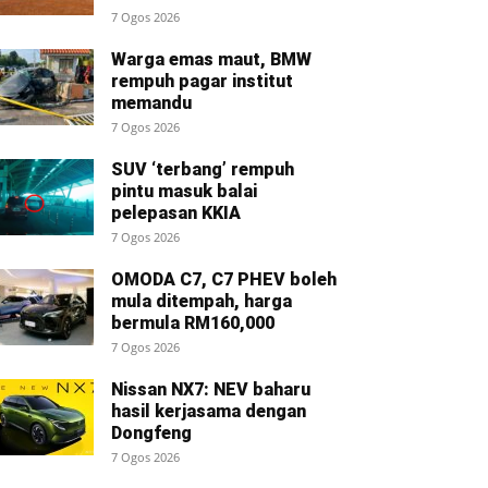
7 Ogos 2026
Warga emas maut, BMW
rempuh pagar institut
memandu
7 Ogos 2026
SUV ‘terbang’ rempuh
pintu masuk balai
pelepasan KKIA
7 Ogos 2026
OMODA C7, C7 PHEV boleh
mula ditempah, harga
bermula RM160,000
7 Ogos 2026
Nissan NX7: NEV baharu
hasil kerjasama dengan
Dongfeng
7 Ogos 2026