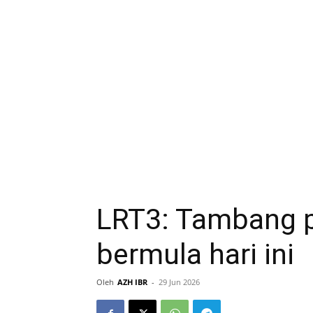
LRT3: Tambang 
bermula hari ini
Oleh
AZH IBR
-
29 Jun 2026