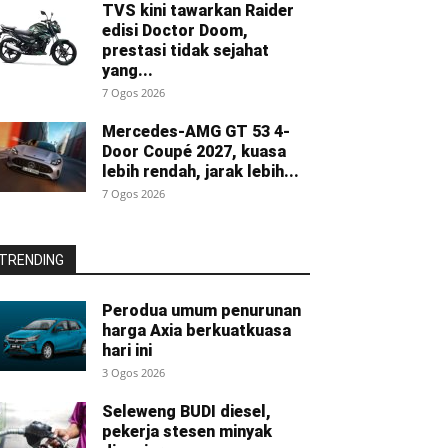
TVS kini tawarkan Raider
edisi Doctor Doom,
prestasi tidak sejahat
yang...
7 Ogos 2026
Mercedes-AMG GT 53 4-
Door Coupé 2027, kuasa
lebih rendah, jarak lebih...
7 Ogos 2026
TRENDING
Perodua umum penurunan
harga Axia berkuatkuasa
hari ini
3 Ogos 2026
Seleweng BUDI diesel,
pekerja stesen minyak