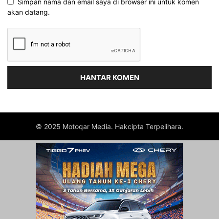
Simpan nama dan email saya di browser ini untuk komen
akan datang.
© 2025 Motoqar Media. Hakcipta Terpelihara.