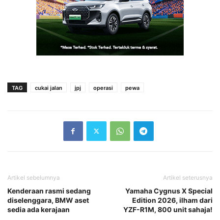
TAG
cukai jalan
jpj
operasi
pewa
Artikel sebelumnya
Artikel seterusnya
Kenderaan rasmi sedang
Yamaha Cygnus X Special
diselenggara, BMW aset
Edition 2026, ilham dari
sedia ada kerajaan
YZF-R1M, 800 unit sahaja!