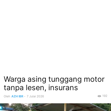
Warga asing tunggang motor
tanpa lesen, insurans
192
Oleh
AZH IBR
-
7 Julai 2026