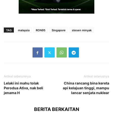
TAG
malaysia
RON95
Singapore
stesen minyak
Artikel sebelumnya
Artikel seterusnya
Lelaki ini mahu tolak
China rancang bina kereta
Perodua Ativa, nak beli
api kelajuan tinggi, mampu
jenama H
lancar senjata nuklear
BERITA BERKAITAN