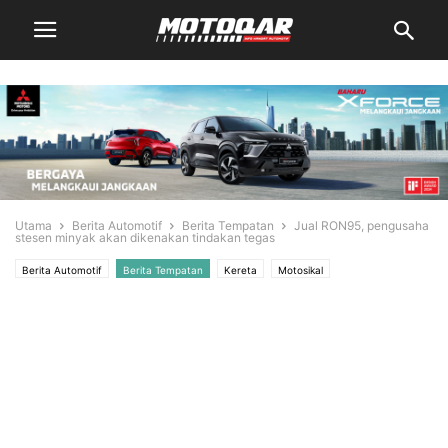
Utama
Berita Automotif
Berita Tempatan
Jual RON95, pengusaha
stesen minyak akan dikenakan tindakan tegas
Berita Automotif
Berita Tempatan
Kereta
Motosikal