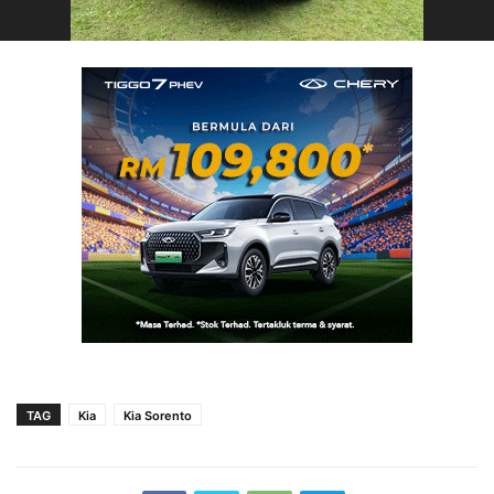
TAG
Kia
Kia Sorento