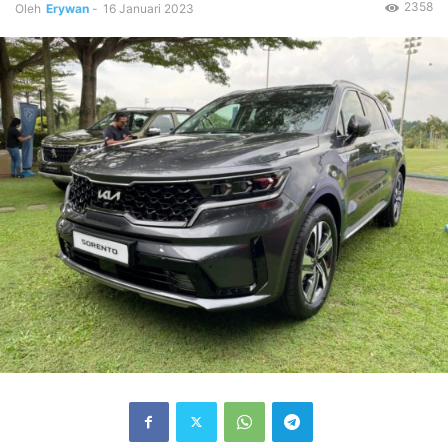
2358
Oleh
Erywan
-
16 Januari 2023