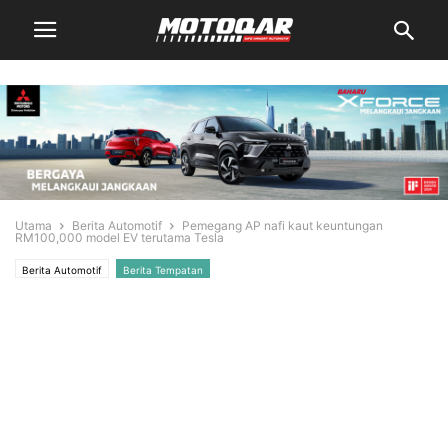
Utama
Berita Automotif
Pemegang AP nafi kaut keuntungan
RM100,000 model EV terutama Tesla
Berita Automotif
Berita Tempatan