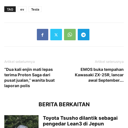
TAG
ev
Tesla
Artikel sebelumnya
Artikel seterusnya
“Dua kali enjin mati lepas
EMOS buka tempahan
terima Proton Saga dari
Kawasaki ZX-25R, lancar
pusat jualan,” wanita buat
awal September….
laporan polis
BERITA BERKAITAN
Toyota Tsusho dilantik sebagai
pengedar Lean3 di Jepun