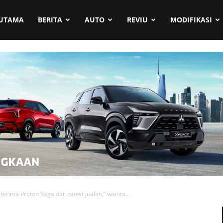
UTAMA
BERITA
AUTO
REVIU
MODIFIKASI
 terima Proton Saga dari pusat jualan,” wanita...