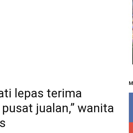
M
ati lepas terima
 pusat jualan,” wanita
is