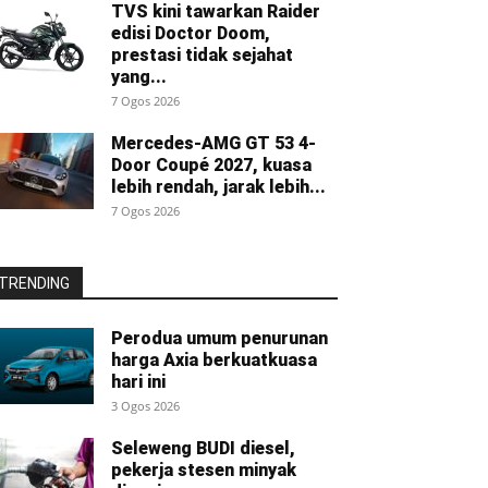
TVS kini tawarkan Raider
edisi Doctor Doom,
prestasi tidak sejahat
yang...
7 Ogos 2026
Mercedes-AMG GT 53 4-
Door Coupé 2027, kuasa
lebih rendah, jarak lebih...
7 Ogos 2026
TRENDING
Perodua umum penurunan
harga Axia berkuatkuasa
hari ini
3 Ogos 2026
Seleweng BUDI diesel,
pekerja stesen minyak