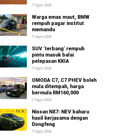
7 Ogos 2026
Warga emas maut, BMW
rempuh pagar institut
memandu
7 Ogos 2026
SUV ‘terbang’ rempuh
pintu masuk balai
pelepasan KKIA
7 Ogos 2026
OMODA C7, C7 PHEV boleh
mula ditempah, harga
bermula RM160,000
7 Ogos 2026
Nissan NX7: NEV baharu
hasil kerjasama dengan
Dongfeng
7 Ogos 2026