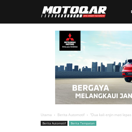
Motoqar
Utama
Berita Automotif
“Dua kali enjin mati lepas
Berita Automotif
Berita Tempatan