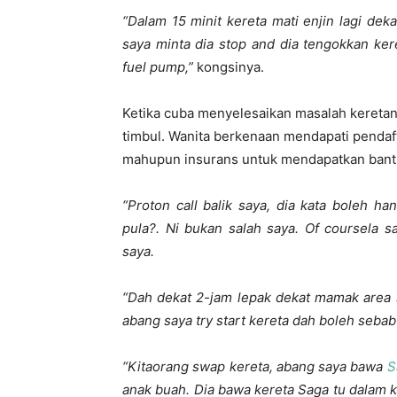
“Dalam 15 minit kereta mati enjin lagi dek
saya minta dia stop and dia tengokkan ker
fuel pump,”
kongsinya.
Ketika cuba menyelesaikan masalah keretanya 
timbul. Wanita berkenaan mendapati pendaft
mahupun insurans untuk mendapatkan bantu
“
Proton call balik saya, dia kata boleh h
pula?. Ni bukan salah saya. Of coursela
s
saya.
“Dah dekat 2-jam lepak dekat mamak area s
abang saya try start kereta dah boleh sebab
“Kitaorang swap kereta, abang saya bawa
S
anak buah. Dia bawa kereta Saga tu dalam 