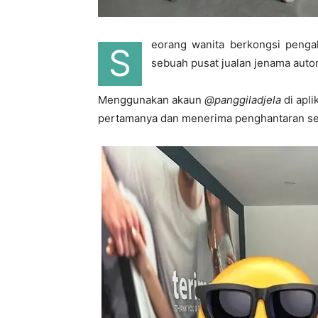
eorang wanita berkongsi peng
S
sebuah pusat jualan jenama auto
Menggunakan akaun
@panggiladjela
di apli
pertamanya dan menerima penghantaran sed