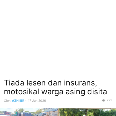
Tiada lesen dan insurans,
motosikal warga asing disita
222
Oleh
AZH IBR
-
17 Jun 2026