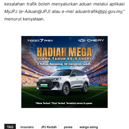
kesalahan trafik boleh menyalurkan aduan melalui aplikasi
MyJPJ (e-Aduan@JPJ) atau e-mel aduantrafik@jpj.gov.my,”
menurut kenyataan.
TAG
insurans
JPJ Kedah
pewa
warga asing