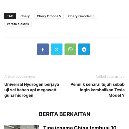
TAG
Chery
Chery Omoda 5
Chery Omoda E5
kereta elektrik
Artikel sebelumnya
Artikel seterusnya
Universal Hydrogen berjaya
Pemilik senarai tujuh sebab
uji sel bahan api megawatt
ingin kembalikan Tesla
guna hidrogen
Model Y
BERITA BERKAITAN
Tiga jenama China tembusi 10