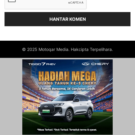
© 2025 Motoqar Media. Hakcipta Terpelihara.