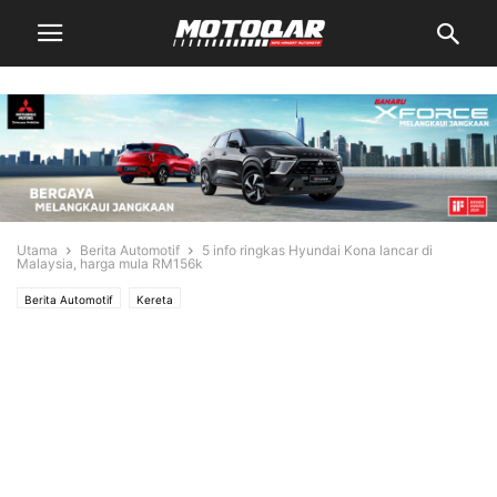
Utama
Berita Automotif
5 info ringkas Hyundai Kona lancar di
Malaysia, harga mula RM156k
Berita Automotif
Kereta