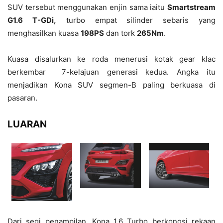
SUV tersebut menggunakan enjin sama iaitu
Smartstream
G1.6 T-GDi,
turbo empat silinder sebaris yang
menghasilkan kuasa
198PS
dan tork
265Nm
.
Kuasa disalurkan ke roda menerusi kotak gear klac
berkembar 7-kelajuan generasi kedua. Angka itu
menjadikan Kona SUV segmen-B paling berkuasa di
pasaran.
LUARAN
Dari segi penampilan, Kona 1.6 Turbo berkongsi rekaan