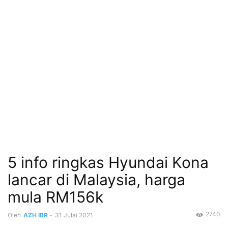
5 info ringkas Hyundai Kona
lancar di Malaysia, harga
mula RM156k
2740
Oleh
AZH IBR
-
31 Julai 2021