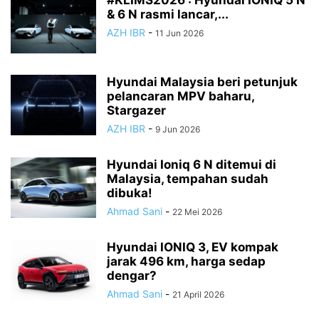
#KLIMS2026 : Hyundai IONIQ 5 N
& 6 N rasmi lancar,...
AZH IBR
-
11 Jun 2026
Hyundai Malaysia beri petunjuk
pelancaran MPV baharu,
Stargazer
AZH IBR
-
9 Jun 2026
Hyundai Ioniq 6 N ditemui di
Malaysia, tempahan sudah
dibuka!
Ahmad Sani
-
22 Mei 2026
Hyundai IONIQ 3, EV kompak
jarak 496 km, harga sedap
dengar?
Ahmad Sani
-
21 April 2026