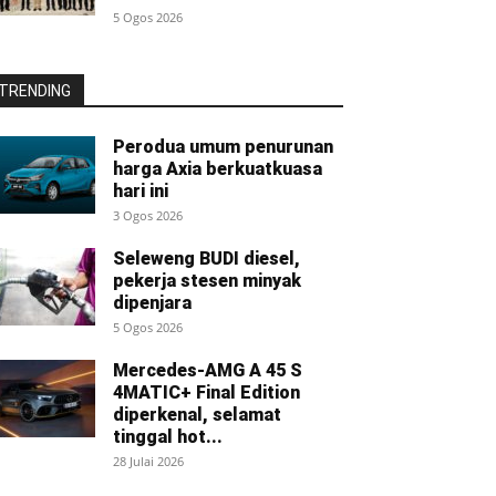
5 Ogos 2026
TRENDING
Perodua umum penurunan
harga Axia berkuatkuasa
hari ini
3 Ogos 2026
Seleweng BUDI diesel,
pekerja stesen minyak
dipenjara
5 Ogos 2026
Mercedes-AMG A 45 S
4MATIC+ Final Edition
diperkenal, selamat
tinggal hot...
28 Julai 2026