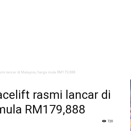
rasmi lancar di Malaysia, harga mula RM179,888
celift rasmi lancar di
 mula RM179,888
720