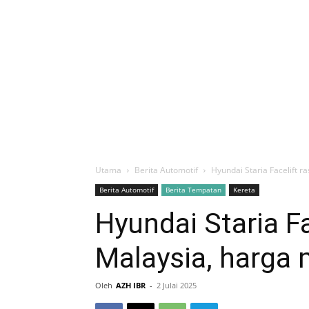
Utama
Berita Automotif
Hyundai Staria Facelift 
Berita Automotif
Berita Tempatan
Kereta
Hyundai Staria Fa
Malaysia, harga
Oleh
AZH IBR
-
2 Julai 2025