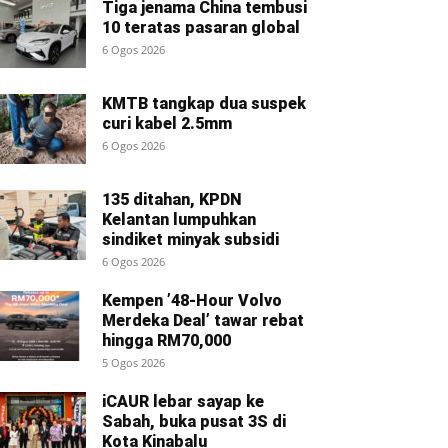
Tiga jenama China tembusi
10 teratas pasaran global
6 Ogos 2026
KMTB tangkap dua suspek
curi kabel 2.5mm
6 Ogos 2026
135 ditahan, KPDN
Kelantan lumpuhkan
sindiket minyak subsidi
6 Ogos 2026
Kempen ’48-Hour Volvo
Merdeka Deal’ tawar rebat
hingga RM70,000
5 Ogos 2026
iCAUR lebar sayap ke
Sabah, buka pusat 3S di
Kota Kinabalu