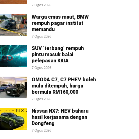
7 Ogos 2026
Warga emas maut, BMW
rempuh pagar institut
memandu
7 Ogos 2026
SUV ‘terbang’ rempuh
pintu masuk balai
pelepasan KKIA
7 Ogos 2026
OMODA C7, C7 PHEV boleh
mula ditempah, harga
bermula RM160,000
7 Ogos 2026
Nissan NX7: NEV baharu
hasil kerjasama dengan
Dongfeng
7 Ogos 2026