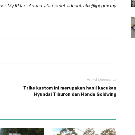
ikasi MyJPJ: e-Aduan atau emel aduantrafik@jpj.gov.my
Artikel seterusnya
Trike kustom ini merupakan hasil kacukan
Hyundai Tiburon dan Honda Goldwing