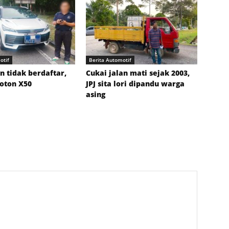
otif
Berita Automotif
 tidak berdaftar,
Cukai jalan mati sejak 2003,
roton X50
JPJ sita lori dipandu warga
asing