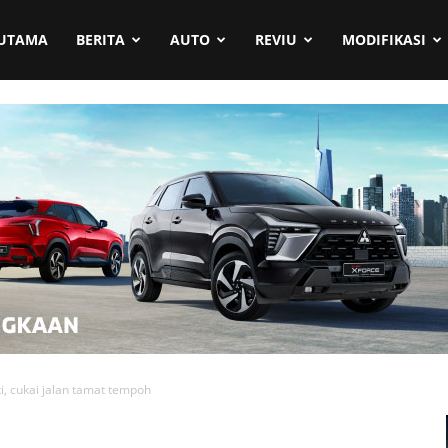
UTAMA
BERITA
AUTO
REVIU
MODIFIKASI
nti, cukai jalan tamat tempoh