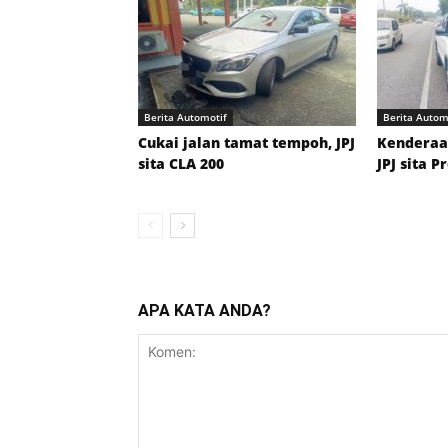
Berita Automotif
Berita Autom
Cukai jalan tamat tempoh, JPJ
Kenderaan
sita CLA 200
JPJ sita P
APA KATA ANDA?