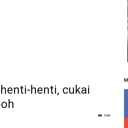
M
 henti-henti, cukai
poh
1008