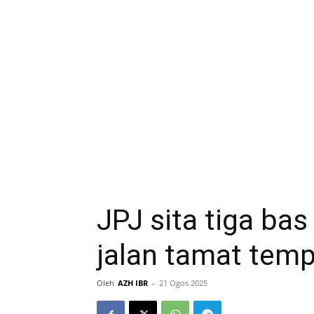
JPJ sita tiga bas
jalan tamat tem
Oleh
AZH IBR
-
21 Ogos 2025