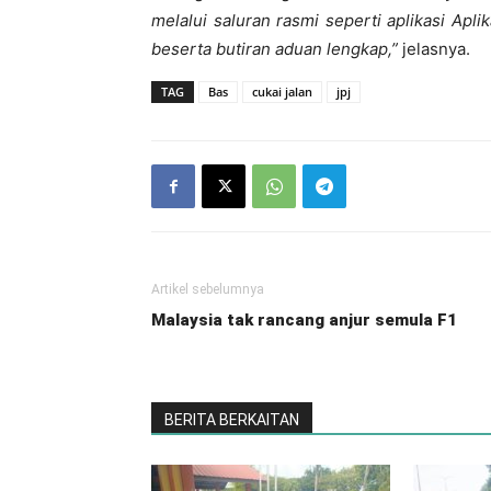
melalui saluran rasmi seperti aplikasi Apl
beserta butiran aduan lengkap,”
jelasnya.
TAG
Bas
cukai jalan
jpj
Artikel sebelumnya
Malaysia tak rancang anjur semula F1
BERITA BERKAITAN