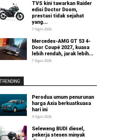
TVS kini tawarkan Raider
edisi Doctor Doom,
prestasi tidak sejahat
yang...
7 Ogos 2026
Mercedes-AMG GT 53 4-
Door Coupé 2027, kuasa
lebih rendah, jarak lebih...
7 Ogos 2026
TRENDING
Perodua umum penurunan
harga Axia berkuatkuasa
hari ini
3 Ogos 2026
Seleweng BUDI diesel,
pekerja stesen minyak