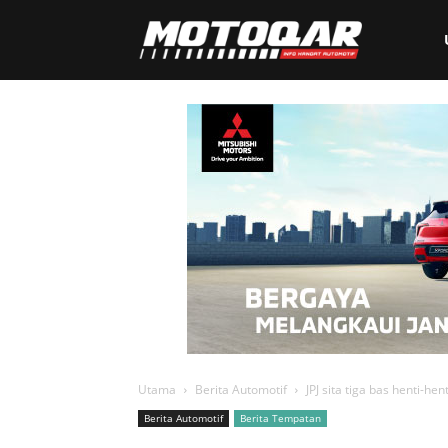
Motoqar
Utama
Berita Automotif
JPJ sita tiga bas henti-he
Berita Automotif
Berita Tempatan