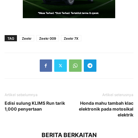
TAG
Zeekr
Zeekr 009
Zeekr 7X
Artikel sebelumnya
Artikel seterusnya
Edisi sulung KLIMS Run tarik
Honda mahu tambah klac
1,000 penyertaan
elektronik pada motosikal
elektrik
BERITA BERKAITAN