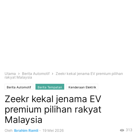
Utama
Berita Automotif
Zeekr kekal jenama EV premium pilihan
rakyat Malaysia
Berita Automotif
Berita Tempatan
Kenderaan Elektrik
Zeekr kekal jenama EV
premium pilihan rakyat
Malaysia
313
Oleh
Ibrahim Ramli
-
19 Mei 2026