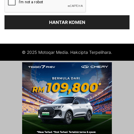
© 2025 Motoqar Media. Hakcipta Terpelihara.