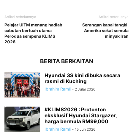
Artikel sebelumnya
Artikel seterusnya
Pelajar UiTM menang hadiah
Serangan kapal tangki,
cabutan bertuah utama
Amerika sekat semula
Perodua sempena KLIMS
minyak Iran
2026
BERITA BERKAITAN
Hyundai 3S kini dibuka secara
rasmi di Kuching
Ibrahim Ramli
-
2 Julai 2026
#KLIMS2026 : Protonton
eksklusif Hyundai Stargazer,
harga bermula RM99,000
Ibrahim Ramli
-
15 Jun 2026