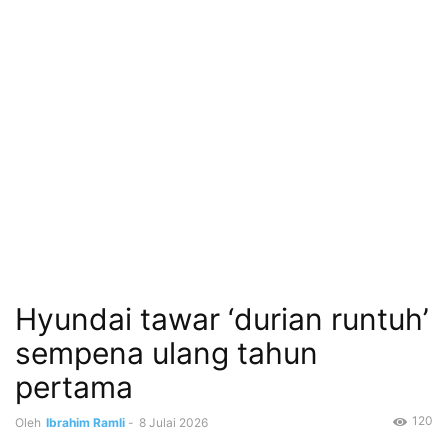
Hyundai tawar ‘durian runtuh’
sempena ulang tahun
pertama
120
Oleh
Ibrahim Ramli
-
8 Julai 2026