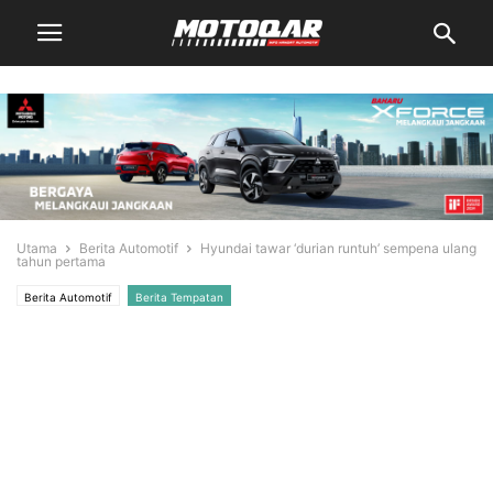
Utama
Berita Automotif
Hyundai tawar ‘durian runtuh’ sempena ulang
tahun pertama
Berita Automotif
Berita Tempatan