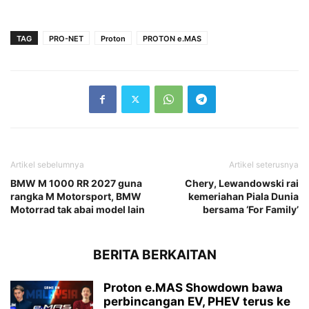
TAG
PRO-NET
Proton
PROTON e.MAS
Artikel sebelumnya
Artikel seterusnya
BMW M 1000 RR 2027 guna
Chery, Lewandowski rai
rangka M Motorsport, BMW
kemeriahan Piala Dunia
Motorrad tak abai model lain
bersama ‘For Family’
BERITA BERKAITAN
Proton e.MAS Showdown bawa
perbincangan EV, PHEV terus ke