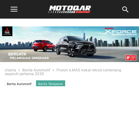
Utama
Berita Automotif
Proton e.MAS kekal rekod cemerlang
separuh pertama 2026
Berita Automotif
Berita Tempatan