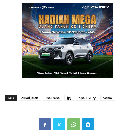
TAG
cukai jalan
insurans
jpj
ops luxury
Volvo