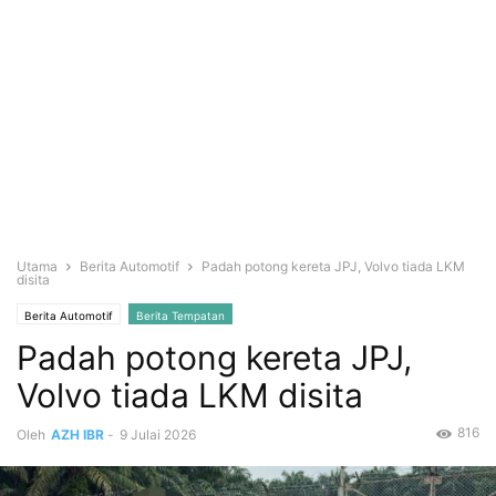
Utama
Berita Automotif
Padah potong kereta JPJ, Volvo tiada LKM
disita
Berita Automotif
Berita Tempatan
Padah potong kereta JPJ,
Volvo tiada LKM disita
816
Oleh
AZH IBR
-
9 Julai 2026