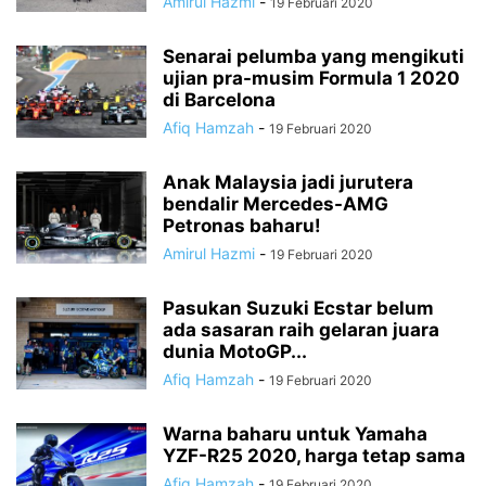
Amirul Hazmi
-
19 Februari 2020
Senarai pelumba yang mengikuti
ujian pra-musim Formula 1 2020
di Barcelona
Afiq Hamzah
-
19 Februari 2020
Anak Malaysia jadi jurutera
bendalir Mercedes-AMG
Petronas baharu!
Amirul Hazmi
-
19 Februari 2020
Pasukan Suzuki Ecstar belum
ada sasaran raih gelaran juara
dunia MotoGP...
Afiq Hamzah
-
19 Februari 2020
Warna baharu untuk Yamaha
YZF-R25 2020, harga tetap sama
Afiq Hamzah
-
19 Februari 2020