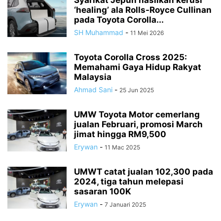
Syarikat Jepun hasilkan kerusi
‘healing’ ala Rolls-Royce Cullinan
pada Toyota Corolla...
SH Muhammad
-
11 Mei 2026
Toyota Corolla Cross 2025:
Memahami Gaya Hidup Rakyat
Malaysia
Ahmad Sani
-
25 Jun 2025
UMW Toyota Motor cemerlang
jualan Februari, promosi March
jimat hingga RM9,500
Erywan
-
11 Mac 2025
UMWT catat jualan 102,300 pada
2024, tiga tahun melepasi
sasaran 100K
Erywan
-
7 Januari 2025