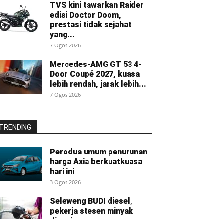
TVS kini tawarkan Raider
edisi Doctor Doom,
prestasi tidak sejahat
yang...
7 Ogos 2026
Mercedes-AMG GT 53 4-
Door Coupé 2027, kuasa
lebih rendah, jarak lebih...
7 Ogos 2026
TRENDING
Perodua umum penurunan
harga Axia berkuatkuasa
hari ini
3 Ogos 2026
Seleweng BUDI diesel,
pekerja stesen minyak