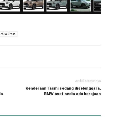
rolla Cross
Artikel seterusnya
Kenderaan rasmi sedang diselenggara,
da
BMW aset sedia ada kerajaan