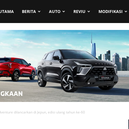
UTAMA
BERITA
AUTO
REVIU
MODIFIKASI
venture dilancarkan di Jepun, edisi ulang tahun ke-60