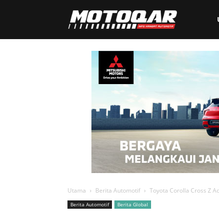
Motoqar
Utama
Berita Automotif
Toyota Corolla Cross Z Ad
Berita Automotif
Berita Global