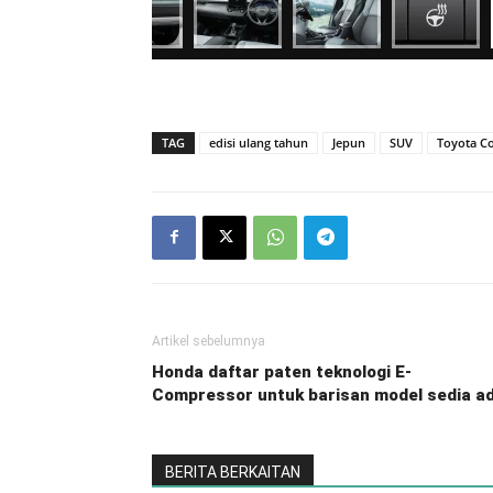
TAG
edisi ulang tahun
Jepun
SUV
Toyota Co
Artikel sebelumnya
Honda daftar paten teknologi E-
Compressor untuk barisan model sedia a
BERITA BERKAITAN