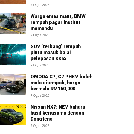
7 Ogos 2026
Warga emas maut, BMW
rempuh pagar institut
memandu
7 Ogos 2026
SUV ‘terbang’ rempuh
pintu masuk balai
pelepasan KKIA
7 Ogos 2026
OMODA C7, C7 PHEV boleh
mula ditempah, harga
bermula RM160,000
7 Ogos 2026
Nissan NX7: NEV baharu
hasil kerjasama dengan
Dongfeng
7 Ogos 2026