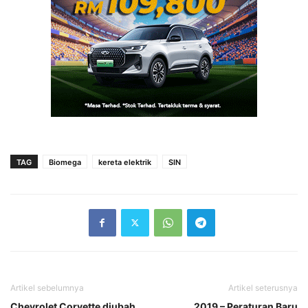
TAG
Biomega
kereta elektrik
SIN
Artikel sebelumnya
Artikel seterusnya
Chevrolet Corvette diubah
2019 – Peraturan Baru