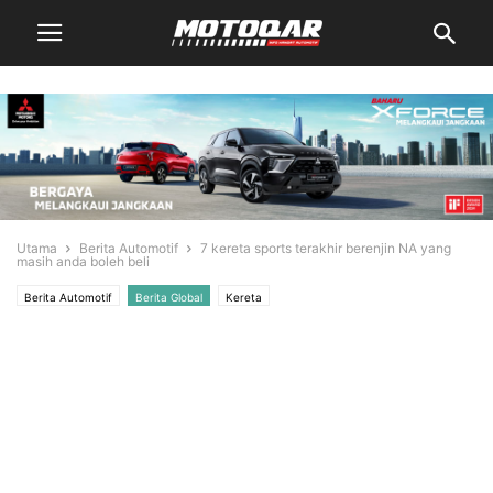
Utama
Berita Automotif
7 kereta sports terakhir berenjin NA yang
masih anda boleh beli
Berita Automotif
Berita Global
Kereta