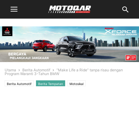
Utama
Berita Automotif
“Make Life a Ride” tanpa risau dengan
Program Waranti 3-Tahun BMW
Berita Automotif
Berita Tempatan
Motosikal