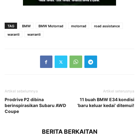
TAG
BMW
BMW Motorrad
motorrad
road assistance
waranti
warranti
Artikel sebelumnya
Artikel seterusnya
Prodrive P2 dibina
11 buah BMW E34 kondisi
berinspirasikan Subaru AWD
‘baru keluar kedai’ ditemui!
Coupe
BERITA BERKAITAN