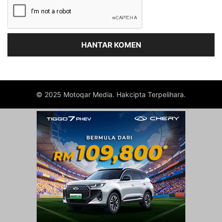
© 2025 Motoqar Media. Hakcipta Terpelihara.