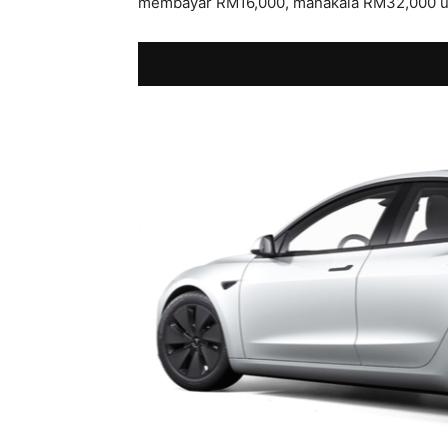
membayar RM16,000, manakala RM32,000 unt