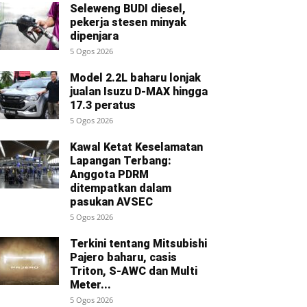
Seleweng BUDI diesel,
pekerja stesen minyak
dipenjara
5 Ogos 2026
Model 2.2L baharu lonjak
jualan Isuzu D-MAX hingga
17.3 peratus
5 Ogos 2026
Kawal Ketat Keselamatan
Lapangan Terbang:
Anggota PDRM
ditempatkan dalam
pasukan AVSEC
5 Ogos 2026
Terkini tentang Mitsubishi
Pajero baharu, casis
Triton, S-AWC dan Multi
Meter...
5 Ogos 2026