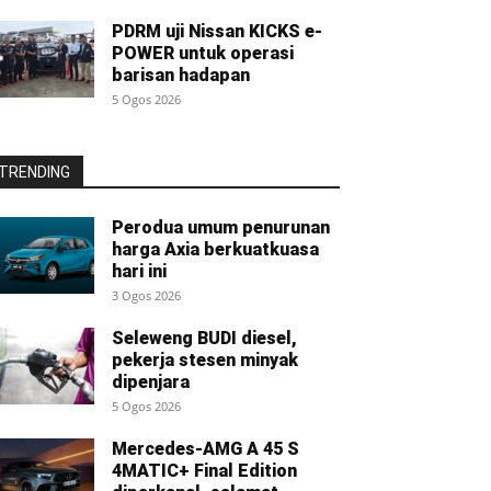
PDRM uji Nissan KICKS e-
POWER untuk operasi
barisan hadapan
5 Ogos 2026
TRENDING
Perodua umum penurunan
harga Axia berkuatkuasa
hari ini
3 Ogos 2026
Seleweng BUDI diesel,
pekerja stesen minyak
dipenjara
5 Ogos 2026
Mercedes-AMG A 45 S
4MATIC+ Final Edition