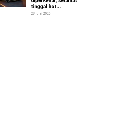
diperkenal, selamat
tinggal hot...
28 Julai 2026