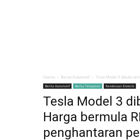
Utama
Berita Automotif
Tesla Model 3 dibuka te
Berita Automotif
Berita Tempatan
Kenderaan Elektrik
Tesla Model 3 d
Harga bermula R
penghantaran pe