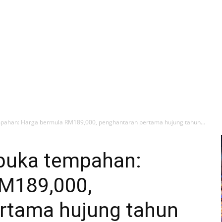
mpahan: Harga bermula RM189,000, penghantaran pertama hujung tahun...
ibuka tempahan:
M189,000,
rtama hujung tahun