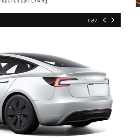
uk Full Self-Driving.
1
of 7