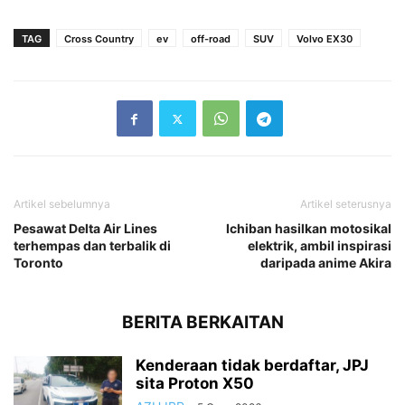
TAG
Cross Country
ev
off-road
SUV
Volvo EX30
Artikel sebelumnya
Artikel seterusnya
Pesawat Delta Air Lines
Ichiban hasilkan motosikal
terhempas dan terbalik di
elektrik, ambil inspirasi
Toronto
daripada anime Akira
BERITA BERKAITAN
Kenderaan tidak berdaftar, JPJ
sita Proton X50