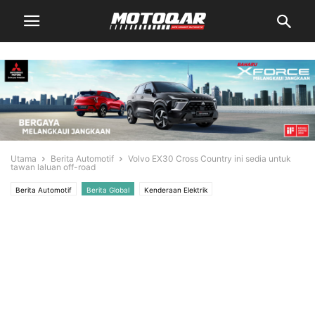
Utama
Berita Automotif
Volvo EX30 Cross Country ini sedia untuk
tawan laluan off-road
Berita Automotif
Berita Global
Kenderaan Elektrik