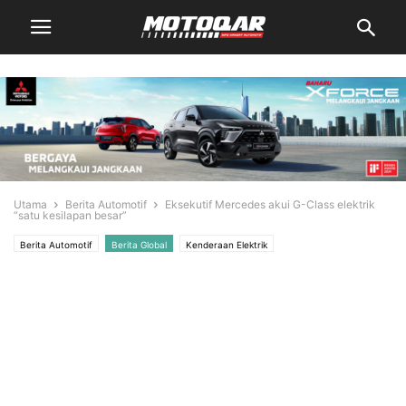
Utama
Berita Automotif
Eksekutif Mercedes akui G-Class elektrik
“satu kesilapan besar”
Berita Automotif
Berita Global
Kenderaan Elektrik