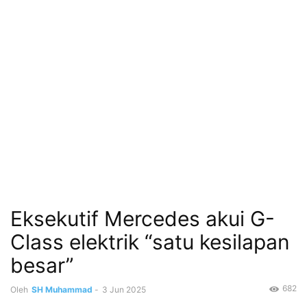
Eksekutif Mercedes akui G-
Class elektrik “satu kesilapan
besar”
682
Oleh
SH Muhammad
-
3 Jun 2025