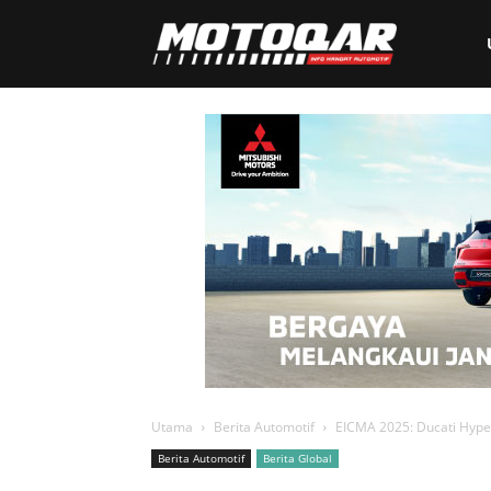
Motoqar
Utama
Berita Automotif
EICMA 2025: Ducati Hype
Berita Automotif
Berita Global