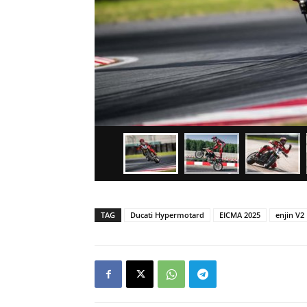
TAG
Ducati Hypermotard
EICMA 2025
enjin V2