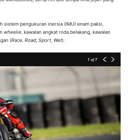
ah sistem pengukuran inersia (IMU) enam paksi,
an
wheelie
, kawalan angkat roda belakang, kawalan
gan (
Race, Road, Sport, Wet
).
1
of 7