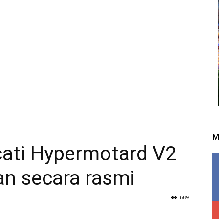
M
ati Hypermotard V2
an secara rasmi
689