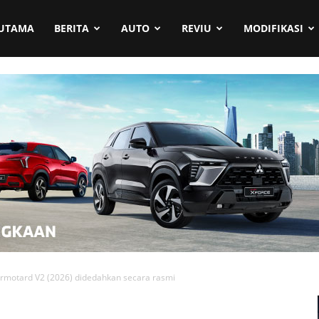
UTAMA
BERITA
AUTO
REVIU
MODIFIKASI
rmotard V2 (2026) didedahkan secara rasmi