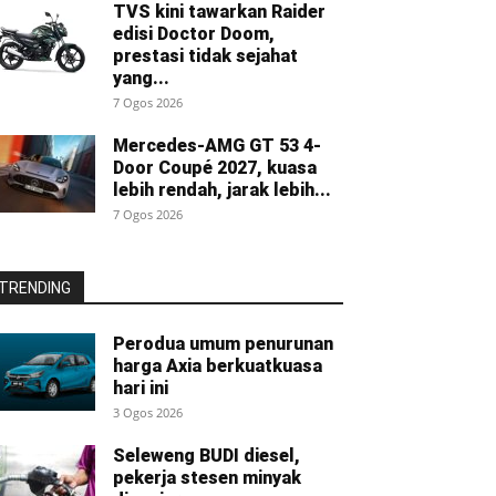
TVS kini tawarkan Raider
edisi Doctor Doom,
prestasi tidak sejahat
yang...
7 Ogos 2026
Mercedes-AMG GT 53 4-
Door Coupé 2027, kuasa
lebih rendah, jarak lebih...
7 Ogos 2026
TRENDING
Perodua umum penurunan
harga Axia berkuatkuasa
hari ini
3 Ogos 2026
Seleweng BUDI diesel,
pekerja stesen minyak