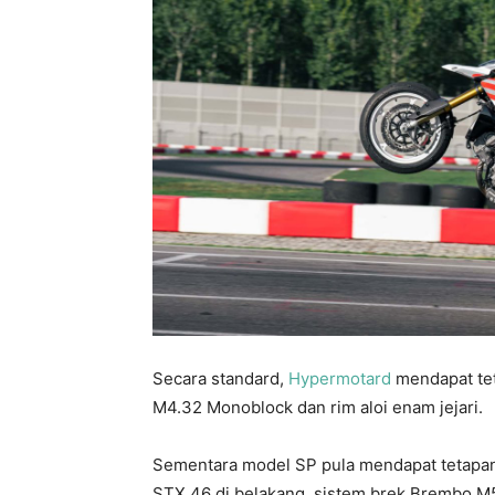
Secara standard,
Hypermotard
mendapat te
M4.32 Monoblock dan rim aloi enam jejari.
Sementara model SP pula mendapat tetapan
STX 46 di belakang, sistem brek Brembo M50