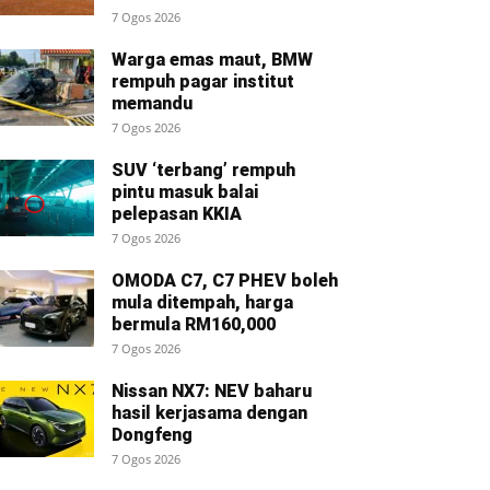
7 Ogos 2026
Warga emas maut, BMW
rempuh pagar institut
memandu
7 Ogos 2026
SUV ‘terbang’ rempuh
pintu masuk balai
pelepasan KKIA
7 Ogos 2026
OMODA C7, C7 PHEV boleh
mula ditempah, harga
bermula RM160,000
7 Ogos 2026
Nissan NX7: NEV baharu
hasil kerjasama dengan
Dongfeng
7 Ogos 2026