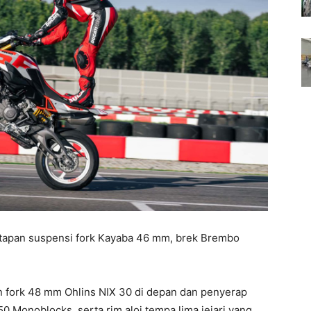
tapan suspensi fork Kayaba 46 mm, brek Brembo
 fork 48 mm Ohlins NIX 30 di depan dan penyerap
 Monoblocks, serta rim aloi tempa lima jejari yang