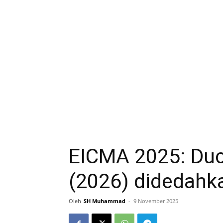
EICMA 2025: Duc
(2026) didedahk
Oleh
SH Muhammad
-
9 November 2025