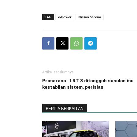
TAG
e-Power
Nissan Serena
Artikel sebelumnya
Prasarana : LRT 3 ditangguh susulan isu
kestabilan sistem, perisian
BERITA BERKAITAN