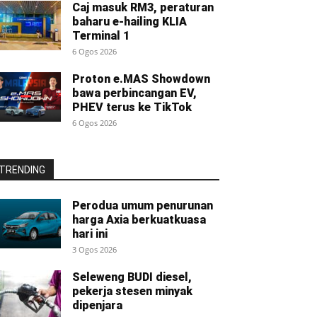
Caj masuk RM3, peraturan
baharu e-hailing KLIA
Terminal 1
6 Ogos 2026
Proton e.MAS Showdown
bawa perbincangan EV,
PHEV terus ke TikTok
6 Ogos 2026
TRENDING
Perodua umum penurunan
harga Axia berkuatkuasa
hari ini
3 Ogos 2026
Seleweng BUDI diesel,
pekerja stesen minyak
dipenjara