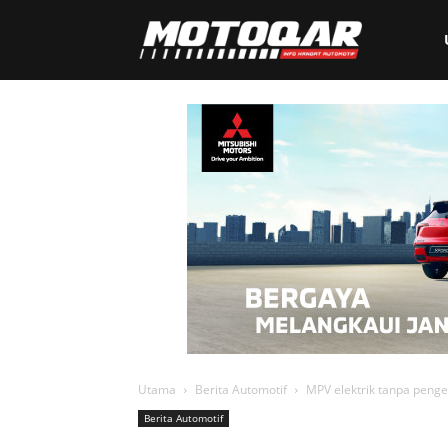
Motoqar
Utama
Berita Automotif
MPV elektrik tanpa peng
Berita Automotif