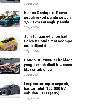
6 Ogos 2026
Nissan Qashqai e-Power
pecah rekod pandu sejauh
1,980 km setangki penuh!
6 Ogos 2026
Jam tangan edisi terhad
Seiko x Honda Motocompo
mula dijual di...
6 Ogos 2026
Honda CBR900RR Fireblade
yang pernah dimiliki James
May untuk dijual
6 Ogos 2026
Leapmotor cipta sejarah,
hantar lebih 100,000 EV
sebulan – B03 (A05)...
6 Ogos 2026