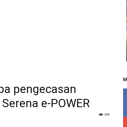
M
npa pengecasan
n Serena e-POWER
439