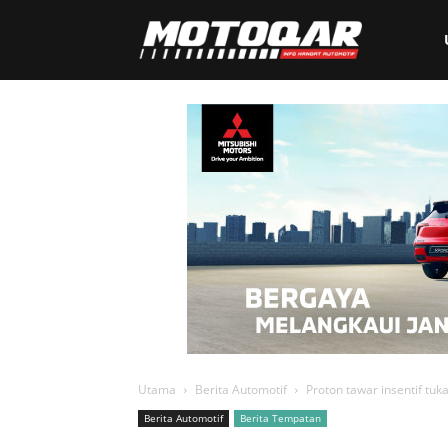
Motoqar
Utama
Berita Automotif
Proton tawar insentif tuk
Berita Automotif
Berita Tempatan