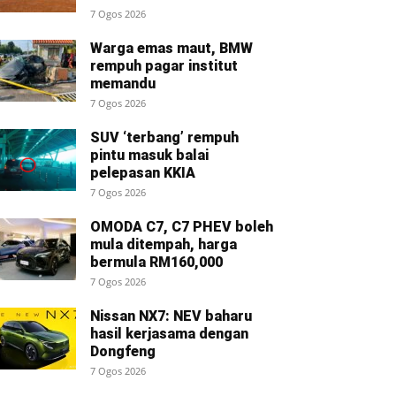
7 Ogos 2026
Warga emas maut, BMW
rempuh pagar institut
memandu
7 Ogos 2026
SUV ‘terbang’ rempuh
pintu masuk balai
pelepasan KKIA
7 Ogos 2026
OMODA C7, C7 PHEV boleh
mula ditempah, harga
bermula RM160,000
7 Ogos 2026
Nissan NX7: NEV baharu
hasil kerjasama dengan
Dongfeng
7 Ogos 2026