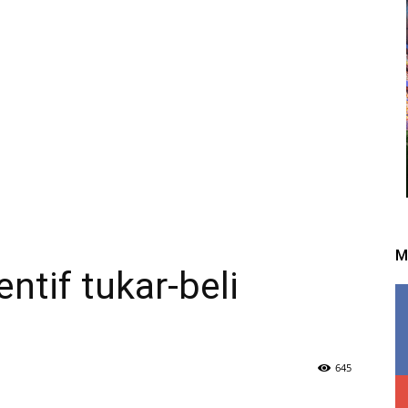
M
ntif tukar-beli
645