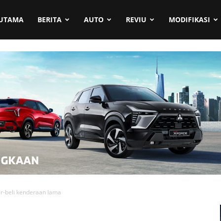
UTAMA
BERITA
AUTO
REVIU
MODIFIKASI
ar-beli kenderaan lama