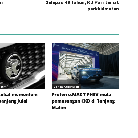
ar
Selepas 49 tahun, KD Pari tamat
perkhidmatan
otif
Berita Automotif
kekal momentum
Proton e.MAS 7 PHEV mula
panjang Julai
pemasangan CKD di Tanjong
Malim