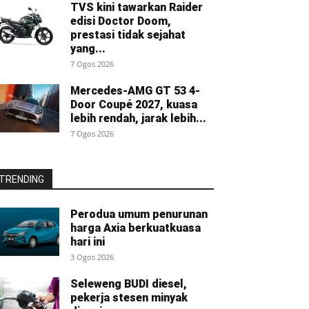
TVS kini tawarkan Raider
edisi Doctor Doom,
prestasi tidak sejahat
yang...
7 Ogos 2026
Mercedes-AMG GT 53 4-
Door Coupé 2027, kuasa
lebih rendah, jarak lebih...
7 Ogos 2026
TRENDING
Perodua umum penurunan
harga Axia berkuatkuasa
hari ini
3 Ogos 2026
Seleweng BUDI diesel,
pekerja stesen minyak