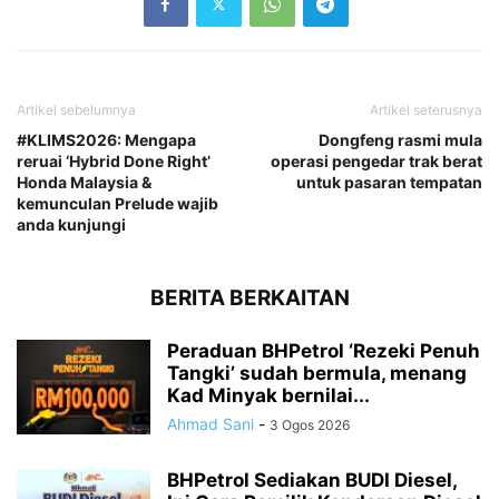
Artikel sebelumnya
Artikel seterusnya
#KLIMS2026: Mengapa
Dongfeng rasmi mula
reruai ‘Hybrid Done Right’
operasi pengedar trak berat
Honda Malaysia &
untuk pasaran tempatan
kemunculan Prelude wajib
anda kunjungi
BERITA BERKAITAN
Peraduan BHPetrol ‘Rezeki Penuh
Tangki’ sudah bermula, menang
Kad Minyak bernilai...
Ahmad Sani
-
3 Ogos 2026
BHPetrol Sediakan BUDI Diesel,