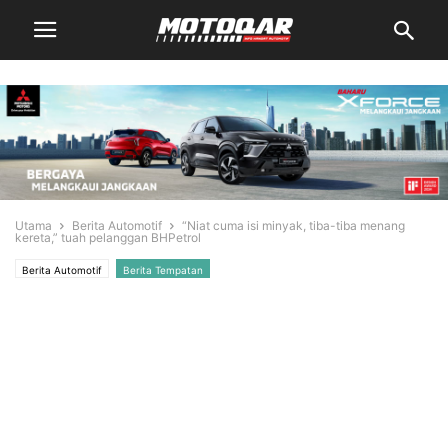
Utama
Berita Automotif
“Niat cuma isi minyak, tiba-tiba menang
kereta,” tuah pelanggan BHPetrol
Berita Automotif
Berita Tempatan