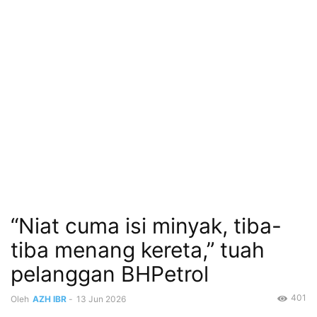
“Niat cuma isi minyak, tiba-
tiba menang kereta,” tuah
pelanggan BHPetrol
401
Oleh
AZH IBR
-
13 Jun 2026