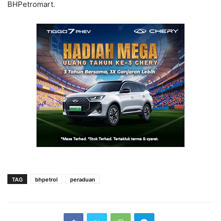
BHPetromart.
TAG
bhpetrol
peraduan