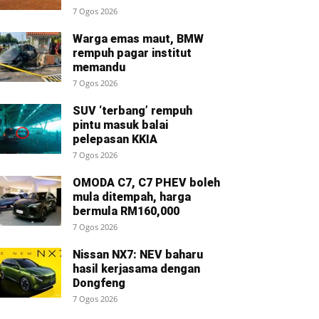
7 Ogos 2026
Warga emas maut, BMW
rempuh pagar institut
memandu
7 Ogos 2026
SUV ‘terbang’ rempuh
pintu masuk balai
pelepasan KKIA
7 Ogos 2026
OMODA C7, C7 PHEV boleh
mula ditempah, harga
bermula RM160,000
7 Ogos 2026
Nissan NX7: NEV baharu
hasil kerjasama dengan
Dongfeng
7 Ogos 2026