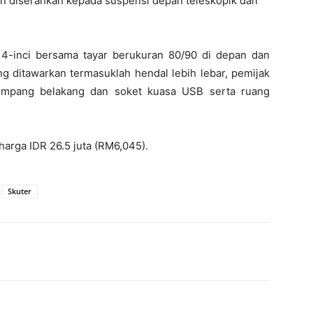
n diserahkan kepada suspensi depan teleskopik dan
14-inci bersama tayar berukuran 80/90 di depan dan
ang ditawarkan termasuklah hendal lebih lebar, pemijak
numpang belakang dan soket kuasa USB serta ruang
harga IDR 26.5 juta (RM6,045).
Skuter