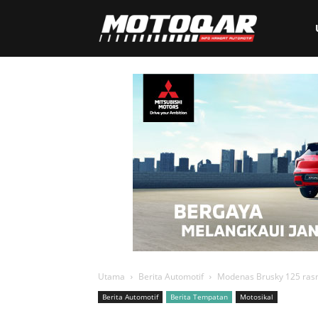
Motoqar
Utama
Berita Automotif
Modenas Brusky 125 ras
Berita Automotif
Berita Tempatan
Motosikal