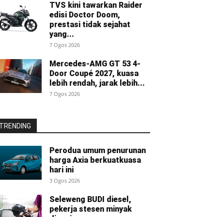
TVS kini tawarkan Raider
edisi Doctor Doom,
prestasi tidak sejahat
yang...
7 Ogos 2026
Mercedes-AMG GT 53 4-
Door Coupé 2027, kuasa
lebih rendah, jarak lebih...
7 Ogos 2026
TRENDING
Perodua umum penurunan
harga Axia berkuatkuasa
hari ini
3 Ogos 2026
Seleweng BUDI diesel,
pekerja stesen minyak