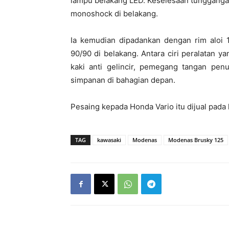
lampu belakang LED. Keselesaan tungganga
monoshock di belakang.
Ia kemudian dipadankan dengan rim aloi 
90/90 di belakang. Antara ciri peralatan y
kaki anti gelincir, pemegang tangan pe
simpanan di bahagian depan.
Pesaing kepada Honda Vario itu dijual pada 
TAG
kawasaki
Modenas
Modenas Brusky 125