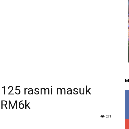
M
 125 rasmi masuk
a RM6k
271