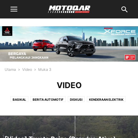
Utama
Video
Muka 3
VIDEO
BASIKAL
BERITA AUTOMOTIF
DISKUSI
KENDERAAN ELEKTRIK
KERETA
KLASIK
MODIFIKASI
MOTOQAR TV
MOTOSIKAL
PANDUAN
REVIU
RODA TIGA
TEKNOLOGI
TIPS
TRAK
TRENDING
VIDEO