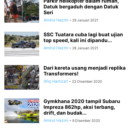
Parkir helikopter dalam rumah,
Datuk bergaduh dengan Datuk
Seri
Amirul Hazmi
-
29 Januari 2021
SSC Tuatara cuba lagi buat ujian
top speed, kali ini dipandu...
Amirul Hazmi
-
28 Januari 2021
Dari kereta usang menjadi replika
Transformers!
Afiq Hamzah
-
23 Disember 2020
Gymkhana 2020 tampil Subaru
Impreza 862hp, aksi terbang,
drift, dan budak...
Amirul Hazmi
-
9 Disember 2020