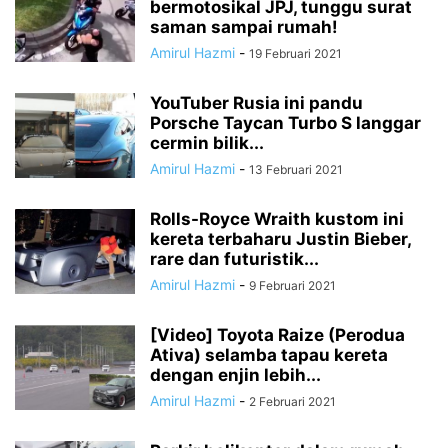
bermotosikal JPJ, tunggu surat
saman sampai rumah!
Amirul Hazmi
-
19 Februari 2021
YouTuber Rusia ini pandu
Porsche Taycan Turbo S langgar
cermin bilik...
Amirul Hazmi
-
13 Februari 2021
Rolls-Royce Wraith kustom ini
kereta terbaharu Justin Bieber,
rare dan futuristik...
Amirul Hazmi
-
9 Februari 2021
[Video] Toyota Raize (Perodua
Ativa) selamba tapau kereta
dengan enjin lebih...
Amirul Hazmi
-
2 Februari 2021