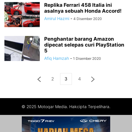
Replika Ferrari 458 Italia ini
asalnya sebuah Honda Accord!
Amirul Hazmi
-
4 Disember 2020
Penghantar barang Amazon
dipecat selepas curi PlayStation
5
Afiq Hamzah
-
1 Disember 2020
2
3
4
© 2025 Motoqar Media. Hakcipta Terpelihara.