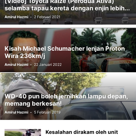
[Video] Toyota Raize (Perodua Ativa)
selamba tapau kereta dengan enjin lebih...
Amirul Hazmi
-
2 Februari 2021
Kisah Michael Schumacher lenjan Proton
Wira 236km/j
Amirul Hazmi
-
22 Januari 2022
WD-40 pun boleh jernihkan lampu depan,
memang berkesan!
Amirul Hazmi
-
5 Februari 2019
Kesalahan dirakam oleh unit