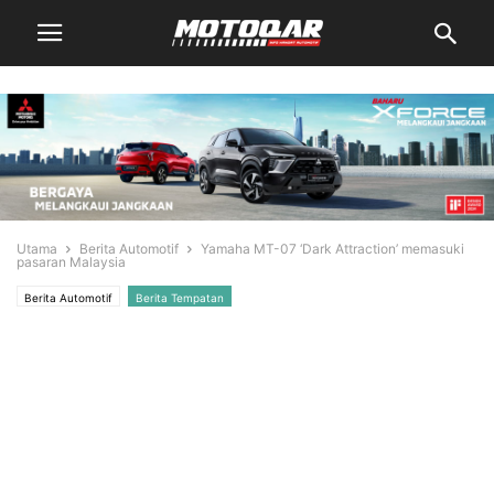
Utama
Berita Automotif
Yamaha MT-07 ‘Dark Attraction’ memasuki
pasaran Malaysia
Berita Automotif
Berita Tempatan