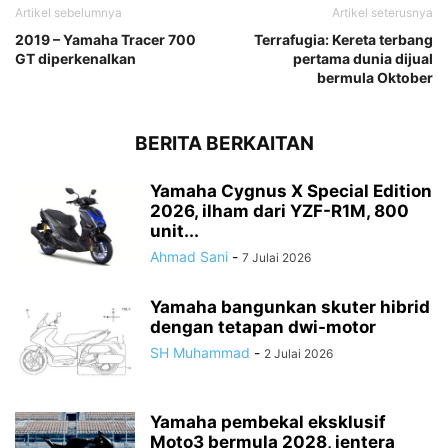
Artikel sebelumnya
Artikel seterusnya
2019 – Yamaha Tracer 700
Terrafugia: Kereta terbang
GT diperkenalkan
pertama dunia dijual
bermula Oktober
BERITA BERKAITAN
Yamaha Cygnus X Special Edition
2026, ilham dari YZF-R1M, 800
unit...
Ahmad Sani
-
7 Julai 2026
Yamaha bangunkan skuter hibrid
dengan tetapan dwi-motor
SH Muhammad
-
2 Julai 2026
Yamaha pembekal eksklusif
Moto3 bermula 2028, jentera