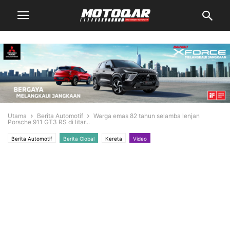
Utama
Berita Automotif
Warga emas 82 tahun selamba lenjan
Porsche 911 GT3 RS di litar...
Berita Automotif
Berita Global
Kereta
Video