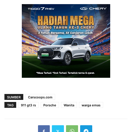
SUMBER
Carscoops.com
TAG
911 gt3 rs
Porsche
Wanita
warga emas