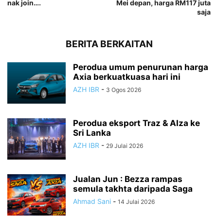
nak join….
Mei depan, harga RM117 juta
saja
BERITA BERKAITAN
Perodua umum penurunan harga
Axia berkuatkuasa hari ini
AZH IBR
-
3 Ogos 2026
Perodua eksport Traz & Alza ke
Sri Lanka
AZH IBR
-
29 Julai 2026
Jualan Jun : Bezza rampas
semula takhta daripada Saga
Ahmad Sani
-
14 Julai 2026