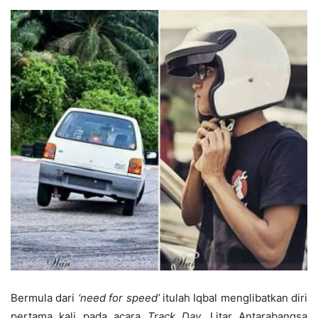
Bermula dari
‘need for speed’
itulah Iqbal menglibatkan diri
pertama kali pada acara
Track Day,
Litar Antarabangsa