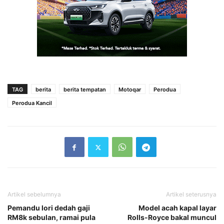
TAG
berita
berita tempatan
Motoqar
Perodua
Perodua Kancil
Artikel sebelumnya
Artikel seterusnya
Pemandu lori dedah gaji
Model acah kapal layar
RM8k sebulan, ramai pula
Rolls-Royce bakal muncul