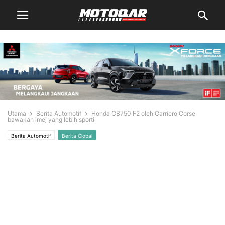
Utama
Berita Automotif
Honda CB750 F2 oleh Carriero Corse
bawakan imej yang lebih sporti
Berita Automotif
Berita Global