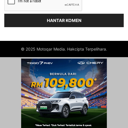
© 2025 Motoqar Media. Hakcipta Terpelihara.