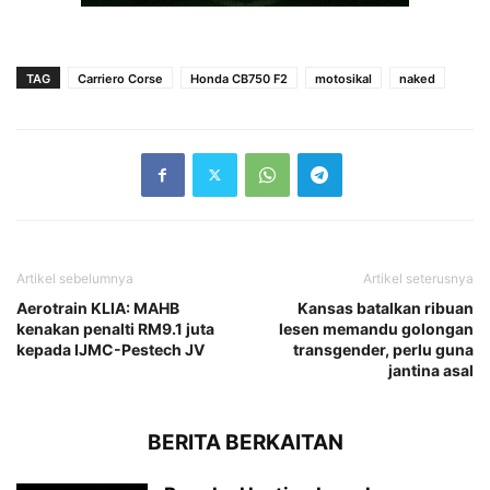
TAG
Carriero Corse
Honda CB750 F2
motosikal
naked
Artikel sebelumnya
Artikel seterusnya
Aerotrain KLIA: MAHB
Kansas batalkan ribuan
kenakan penalti RM9.1 juta
lesen memandu golongan
kepada IJMC-Pestech JV
transgender, perlu guna
jantina asal
BERITA BERKAITAN