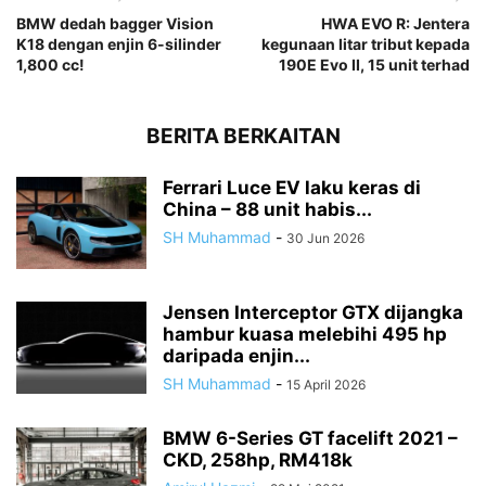
BMW dedah bagger Vision
HWA EVO R: Jentera
K18 dengan enjin 6-silinder
kegunaan litar tribut kepada
1,800 cc!
190E Evo II, 15 unit terhad
BERITA BERKAITAN
Ferrari Luce EV laku keras di
China – 88 unit habis...
SH Muhammad
-
30 Jun 2026
Jensen Interceptor GTX dijangka
hambur kuasa melebihi 495 hp
daripada enjin...
SH Muhammad
-
15 April 2026
BMW 6-Series GT facelift 2021 –
CKD, 258hp, RM418k