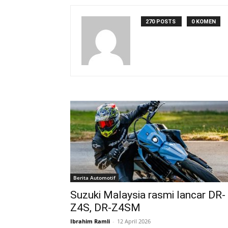
270 POSTS
0 KOMEN
Berita Automotif
Suzuki Malaysia rasmi lancar DR-
Z4S, DR-Z4SM
Ibrahim Ramli
-
12 April 2026