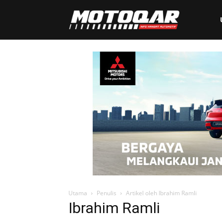
Motoqar
Utama
Penulis
Artikel oleh Ibrahim Ramli
Ibrahim Ramli