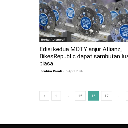
Berita Automotif
Edisi kedua MOTY anjur Allianz,
BikesRepublic dapat sambutan lu
biasa
Ibrahim Ramli
-
6 April 2026
...
...
1
15
16
17