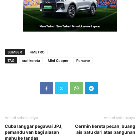
SUMBER
HMETRO
TAG
curi kereta
Mini Cooper
Porsche
Artikel sebelumnya
Artikel seterusnya
Cuba langgar pegawai JPJ,
Cermin kereta pecah, buang
pemandu van bagi alasan
ais batu dari atas bangunan
mahu ke tandas