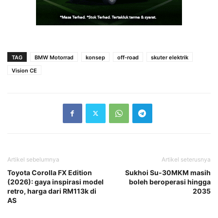
TAG
BMW Motorrad
konsep
off-road
skuter elektrik
Vision CE
Artikel sebelumnya
Artikel seterusnya
Toyota Corolla FX Edition
Sukhoi Su-30MKM masih
(2026): gaya inspirasi model
boleh beroperasi hingga
retro, harga dari RM113k di
2035
AS